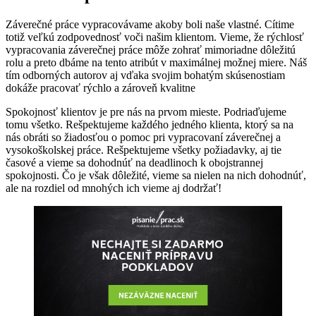
Záverečné práce vypracovávame akoby boli naše vlastné. Cítime
totiž veľkú zodpovednosť voči našim klientom. Vieme, že rýchlosť
vypracovania záverečnej práce môže zohrať mimoriadne dôležitú
rolu a preto dbáme na tento atribút v maximálnej možnej miere. Náš
tím odborných autorov aj vďaka svojim bohatým skúsenostiam
dokáže pracovať rýchlo a zároveň kvalitne
Spokojnosť klientov je pre nás na prvom mieste. Podriaďujeme
tomu všetko. Rešpektujeme každého jedného klienta, ktorý sa na
nás obráti so žiadosťou o pomoc pri vypracovaní záverečnej a
vysokoškolskej práce. Rešpektujeme všetky požiadavky, aj tie
časové a vieme sa dohodnúť na deadlinoch k obojstrannej
spokojnosti. Čo je však dôležité, vieme sa nielen na nich dohodnúť,
ale na rozdiel od mnohých ich vieme aj dodržať!