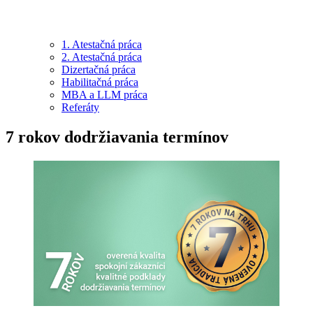
1. Atestačná práca
2. Atestačná práca
Dizertačná práca
Habilitačná práca
MBA a LLM práca
Referáty
7 rokov dodržiavania termínov