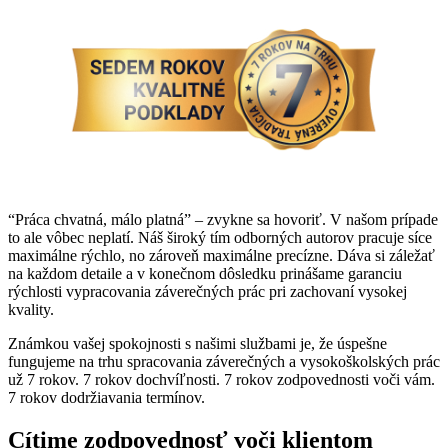
“Práca chvatná, málo platná” – zvykne sa hovoriť. V našom prípade
to ale vôbec neplatí. Náš široký tím odborných autorov pracuje síce
maximálne rýchlo, no zároveň maximálne precízne. Dáva si záležať
na každom detaile a v konečnom dôsledku prinášame garanciu
rýchlosti vypracovania záverečných prác pri zachovaní vysokej
kvality.
Známkou vašej spokojnosti s našimi službami je, že úspešne
fungujeme na trhu spracovania záverečných a vysokoškolských prác
už 7 rokov. 7 rokov dochvíľnosti. 7 rokov zodpovednosti voči vám.
7 rokov dodržiavania termínov.
Cítime zodpovednosť voči klientom