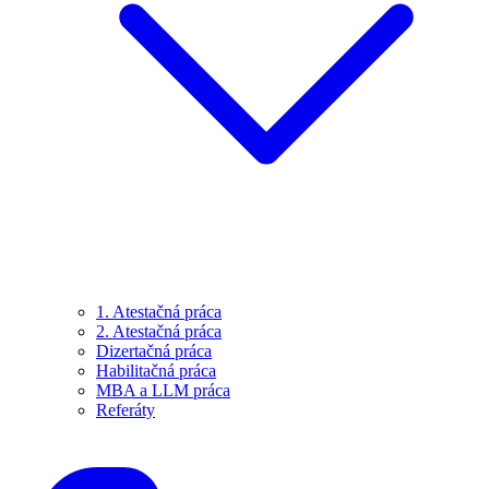
1. Atestačná práca
2. Atestačná práca
Dizertačná práca
Habilitačná práca
MBA a LLM práca
Referáty