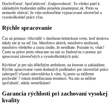
Dochvíľnosť. Spoľahlivosť. Zodpovednosť. To všetko patrí k
základným hodnotám nášho projektu pisanieprac.sk. Preto sa
nemusíte obávať, že vám nedoručíme vypracované záverečné a
vysokoškolské práce včas.
Rýchle spracovanie
Čas sú peniaze. Obzvlášť v dnešnom hektickom svete, keď doslova
nikdy nie je na nič čas. Množstvo aktivít, množstvo možností,
množstvo všetkého a zrazu zistíte, že nestíhate. Poznáte to, však?
Často sa práve preto obraciate na nás so žiadosťou o pomoc pri
spracovaní záverečných a vysokoškolských prác.
Rýchlosť je pre nás dôležitým atribútom, na ktorom si zakladáme.
Rýchle spracovanie vami dodaných podkladov pre záverečné práce
zabezpečí včasnú odovzdávku k vám. Aj preto sa môžeme
pochváliť 7 rokmi dodržiavania termínov. Na nás sa môžete
spoľahnúť, nikdy nemeškáme!
Garancia rýchlosti pri zachovaní vysokej
kvality