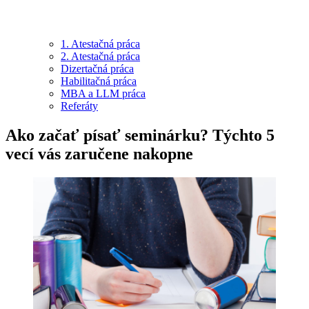
1. Atestačná práca
2. Atestačná práca
Dizertačná práca
Habilitačná práca
MBA a LLM práca
Referáty
Ako začať písať seminárku? Týchto 5
vecí vás zaručene nakopne