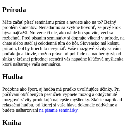
Príroda
Máte začať písať seminárnu prácu a neviete ako na to? Bežný
problém študentov. Nenadarmo sa zvykne hovoriť, že prvý krok
býva najťažší. No verte či nie, ako náhle ho spravíte, veci sa
rozbehnú. Pred písaním seminárky si doprajte víkend v prírode, na
chate alebo stačí aj celodenná túra do hôr. Slovensko má krásnu
prírodu, bol by hriech to nevyužiť. Vaše mozgové závity sa vám
poďakujú a ktovie, možno práve pri pohľade na nádherný západ
slnka v krásnej prírodnej scenérii vás napadne kľúčová myšlienka,
ktorá naštartuje vašu seminárku.
Hudba
Podobne ako šport, aj hudba má prudko uvoľňujúce účinky. Pri
počúvaní obľúbených pesničiek vypnete mozog a oddýchnuté
mozgové závity produkujú najlepšie myšlienky. Skúste napríklad
relaxačnú hudbu, pri ktorej si vaša hlava dokonale oddýchne a
budete naštartovaní
na písanie seminárky.
Kniha