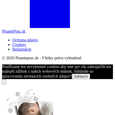
PisaniePrac.sk
Ochrana údajov
Cookies
Reklamácie
© 2026 Pisanieprac.sk - Všetky práva vyhradené
Používame len nevyhnutné cookies aby sme pre vás zabezpečili ten
najlepší zážitok z našich webových stránok. Súhlasíte so
spracovaním súvisiacich osobných údajov?
Súhlasím