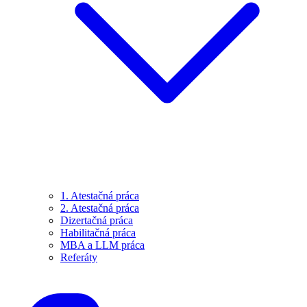
1. Atestačná práca
2. Atestačná práca
Dizertačná práca
Habilitačná práca
MBA a LLM práca
Referáty