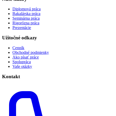
Diplomová práca
Bakalárska práca
Seminárna práca
Rigorózna práca
Prezentácie
Užitočné odkazy
Cenník
Obchodné podmienky
Ako písať práce
Spolupráca
Vaše otázky
Kontakt