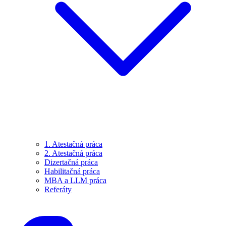
1. Atestačná práca
2. Atestačná práca
Dizertačná práca
Habilitačná práca
MBA a LLM práca
Referáty