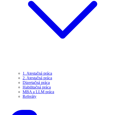
1. Atestačná práca
2. Atestačná práca
Dizertačná práca
Habilitačná práca
MBA a LLM práca
Referáty