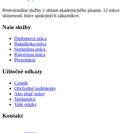
Profesionálne služby v oblasti akademického písania. 12 rokov
skúseností, tisíce spokojných zákazníkov.
Naše služby
Diplomová práca
Bakalárska práca
Seminárna práca
Rigorózna práca
Prezentácie
Užitočné odkazy
Cenník
Obchodné podmienky
Ako písať práce
Spolupráca
Vaše otázky
Kontakt