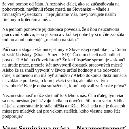
že vraj pomoc od štátu. A rozpráva ďalej, ako sa zúčastňovala na
pohovoroch, navštívili rôzne mestá na Slovensku – všade s
rovnakým výsledkom – neprijímame Vás, nevyhovujete naším
firemným kritériám a iné…
Na jednom pohovore jej dokonca povedali, že s ňou neuzatvoria
pracovnú zmluvu, lebo je žena a v krátkej dobe by si určite založila
rodinu a oni potrebujú ,,niekoho na stálo.“
Páči sa mi slogan vládnucej strany v Slovenskej republike – ,, Ľudia
si zaslúžia istoty. (Strana Smer – SD)“ Čo ním chceli naši politici
povedať? Aké má človek istoty? Že keď úspešne spromuje – skončí
na úrade práce, pretože štát nevytvoril dostatok pracovných miest?
Alebo že sa snaží vytvoriť v živote určité hodnoty a tie odovzdať
ďalej a odmenou mu má byť almužna? Alebo dokonca diskriminácia
na základe pohlavia, o ktorej všetci vedia, ale nikto sa tým
nezaoberá? Kde je doba sufražetiek, ktoré bojovali za ženské práva?
Nezamestnanosť môže stretnúť každého z nás. Čím ďalej, tým viac
sa nezamestnanými stávajú ľudia po dovŕšení 50. roku veku. Vidina
nájsť si zamestnanie je stále nižšia a nižšia. Keď teda nie je dostatok
miest pre mladých ani pre vekom starších, koho vlastne tento štát
podporuje?
Vzor Seminárna práca – Nezamestnanosť