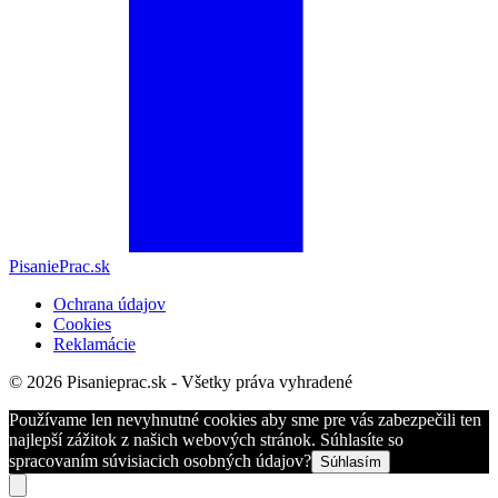
PisaniePrac.sk
Ochrana údajov
Cookies
Reklamácie
© 2026 Pisanieprac.sk - Všetky práva vyhradené
Používame len nevyhnutné cookies aby sme pre vás zabezpečili ten
najlepší zážitok z našich webových stránok. Súhlasíte so
spracovaním súvisiacich osobných údajov?
Súhlasím