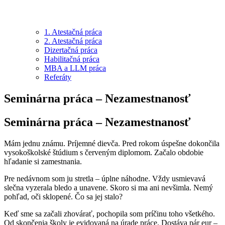
1. Atestačná práca
2. Atestačná práca
Dizertačná práca
Habilitačná práca
MBA a LLM práca
Referáty
Seminárna práca – Nezamestnanosť
Seminárna práca – Nezamestnanosť
Mám jednu známu. Príjemné dievča. Pred rokom úspešne dokončila
vysokoškolské štúdium s červeným diplomom. Začalo obdobie
hľadanie si zamestnania.
Pre nedávnom som ju stretla – úplne náhodne. Vždy usmievavá
slečna vyzerala bledo a unavene. Skoro si ma ani nevšimla. Nemý
pohľad, oči sklopené. Čo sa jej stalo?
Keď sme sa začali zhovárať, pochopila som príčinu toho všetkého.
Od skončenia školy je evidovaná na úrade práce. Dostáva pár eur –