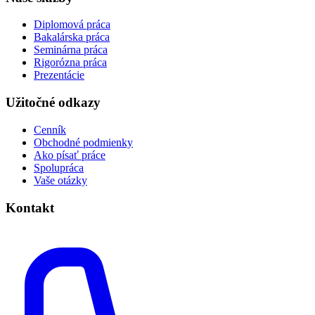
Diplomová práca
Bakalárska práca
Seminárna práca
Rigorózna práca
Prezentácie
Užitočné odkazy
Cenník
Obchodné podmienky
Ako písať práce
Spolupráca
Vaše otázky
Kontakt