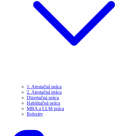
1. Atestačná práca
2. Atestačná práca
Dizertačná práca
Habilitačná práca
MBA a LLM práca
Referáty