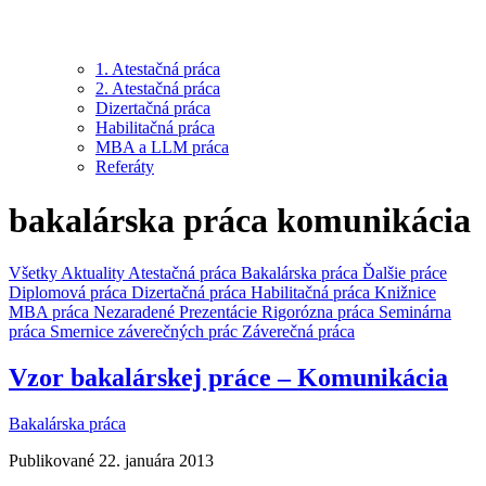
1. Atestačná práca
2. Atestačná práca
Dizertačná práca
Habilitačná práca
MBA a LLM práca
Referáty
bakalárska práca komunikácia
Všetky
Aktuality
Atestačná práca
Bakalárska práca
Ďalšie práce
Diplomová práca
Dizertačná práca
Habilitačná práca
Knižnice
MBA práca
Nezaradené
Prezentácie
Rigorózna práca
Seminárna
práca
Smernice záverečných prác
Záverečná práca
Vzor bakalárskej práce – Komunikácia
Bakalárska práca
Publikované 22. januára 2013