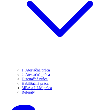
1. Atestačná práca
2. Atestačná práca
Dizertačná práca
Habilitačná práca
MBA a LLM práca
Referáty