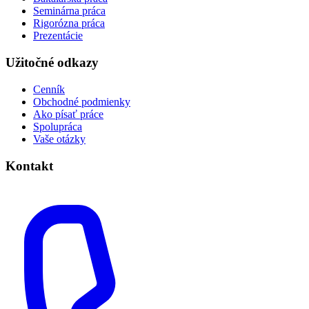
Seminárna práca
Rigorózna práca
Prezentácie
Užitočné odkazy
Cenník
Obchodné podmienky
Ako písať práce
Spolupráca
Vaše otázky
Kontakt