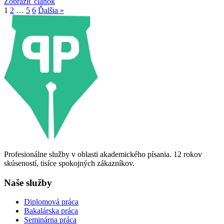
Zobraziť článok
1
2
…
5
6
Ďalšia »
Profesionálne služby v oblasti akademického písania. 12 rokov
skúseností, tisíce spokojných zákazníkov.
Naše služby
Diplomová práca
Bakalárska práca
Seminárna práca