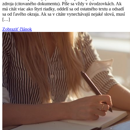
zdroja (citovaného dokumentu). Píše sa vždy v úvodzovkách. Ak
má citát viac ako štyri riadky, oddelí sa od ostatného textu a odsadí
sa od ľavého okraja. Ak sa v citáte vynechávajú nejaké slová, musí
[…]
Zobraziť článok