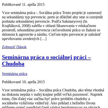
Publikované 11. apríla 2015
Vzor seminárna práca – Sociálna práca Tento projekt je zameraný
na sekundárny typ prevencie, preto je dôležité aby sme si ozrejmili
podstatu sekundárnej prevencie. Podľa Sakmaryovej (In
Krajňáková, 2008) zahŕňa v oblasti šikanovania v edukačnom
prostredí, sekundárna prevencia cieľavedomú prácu so žiakmi so
sklonom k agresivite a násiliu. Cieľom tejto prevencie je zabrániť
upevňovaniu uvedených […]
Zobraziť článok
Seminárna práca o sociálnej práci –
Chudoba
Seminárna práca
Publikované 10. apríla 2015
Vzor seminárna práca – Sociálna práca Chudoba, ako téma vhodná
na diskusiu nepúta v našej krajine príliš veľkú pozornosť. Napriek
tomu, čím ďalej viac začína byť práve problém chudoby a
sociálneho vylúčenia viditeľný. Ako príklad z bežného života
môžeme uviesť napríklad častý výskyt bezdomovcov na uliciach,