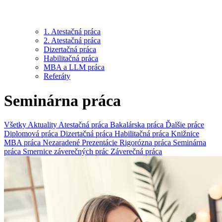
1. Atestačná práca
2. Atestačná práca
Dizertačná práca
Habilitačná práca
MBA a LLM práca
Referáty
Seminárna práca
Všetky
Aktuality
Atestačná práca
Bakalárska práca
Ďalšie práce
Diplomová práca
Dizertačná práca
Habilitačná práca
Knižnice
MBA práca
Nezaradené
Prezentácie
Rigorózna práca
Seminárna
práca
Smernice záverečných prác
Záverečná práca