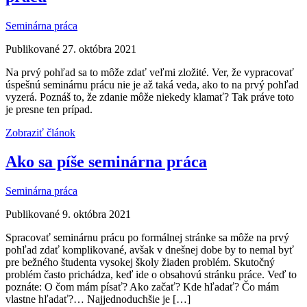
Seminárna práca
Publikované 27. októbra 2021
Na prvý pohľad sa to môže zdať veľmi zložité. Ver, že vypracovať
úspešnú seminárnu prácu nie je až taká veda, ako to na prvý pohľad
vyzerá. Poznáš to, že zdanie môže niekedy klamať? Tak práve toto
je presne ten prípad.
Zobraziť článok
Ako sa píše seminárna práca
Seminárna práca
Publikované 9. októbra 2021
Spracovať seminárnu prácu po formálnej stránke sa môže na prvý
pohľad zdať komplikované, avšak v dnešnej dobe by to nemal byť
pre bežného študenta vysokej školy žiaden problém. Skutočný
problém často prichádza, keď ide o obsahovú stránku práce. Veď to
poznáte: O čom mám písať? Ako začať? Kde hľadať? Čo mám
vlastne hľadať?… Najjednoduchšie je […]