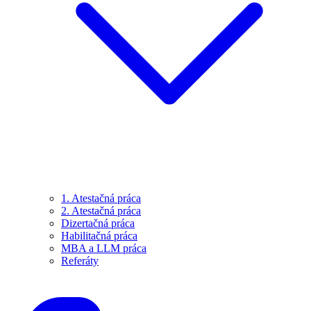
1. Atestačná práca
2. Atestačná práca
Dizertačná práca
Habilitačná práca
MBA a LLM práca
Referáty