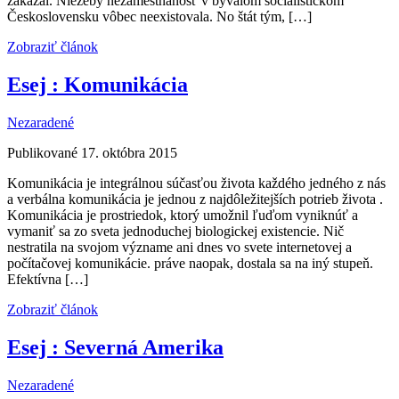
zakázal. Niežeby nezamestnanosť v bývalom socialistickom
Československu vôbec neexistovala. No štát tým, […]
Zobraziť článok
Esej : Komunikácia
Nezaradené
Publikované 17. októbra 2015
Komunikácia je integrálnou súčasťou života každého jedného z nás
a verbálna komunikácia je jednou z najdôležitejších potrieb života .
Komunikácia je prostriedok, ktorý umožnil ľuďom vyniknúť a
vymaniť sa zo sveta jednoduchej biologickej existencie. Nič
nestratila na svojom význame ani dnes vo svete internetovej a
počítačovej komunikácie. práve naopak, dostala sa na iný stupeň.
Efektívna […]
Zobraziť článok
Esej : Severná Amerika
Nezaradené