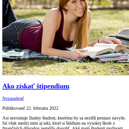
Ako získať štipendium
Nezaradené
Publikované 22. februára 2022
Asi neexistuje žiadny študent, ktorému by sa nezišli peniaze navyše.
Sú však medzi nimi aj takí, ktorí si štúdium na vysokej škole z
finančných dôvodov nemôžu dovoliť. Aké majú študenti možnosti