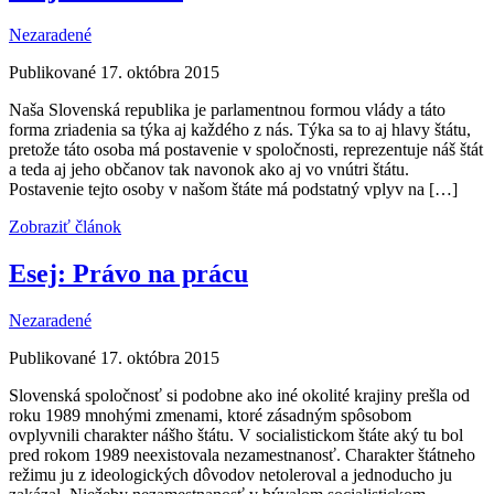
Nezaradené
Publikované 17. októbra 2015
Naša Slovenská republika je parlamentnou formou vlády a táto
forma zriadenia sa týka aj každého z nás. Týka sa to aj hlavy štátu,
pretože táto osoba má postavenie v spoločnosti, reprezentuje náš štát
a teda aj jeho občanov tak navonok ako aj vo vnútri štátu.
Postavenie tejto osoby v našom štáte má podstatný vplyv na […]
Zobraziť článok
Esej: Právo na prácu
Nezaradené
Publikované 17. októbra 2015
Slovenská spoločnosť si podobne ako iné okolité krajiny prešla od
roku 1989 mnohými zmenami, ktoré zásadným spôsobom
ovplyvnili charakter nášho štátu. V socialistickom štáte aký tu bol
pred rokom 1989 neexistovala nezamestnanosť. Charakter štátneho
režimu ju z ideologických dôvodov netoleroval a jednoducho ju