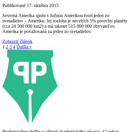
Publikované 17. októbra 2015
Severná Amerika spolu s Južnou Amerikou tvorí jeden zo
svetadielov – Ameriku. Jej rozloha je necelých 5% povrchu planéty
(cca 24 500 000 km2) a má takmer 515 000 000 obyvateľov.
Amerika je považovaná za jeden zo svetadielov.
Zobraziť článok
1
2
3
4
Ďalšia »
Profesionálne služby v oblasti akademického písania. 12 rokov