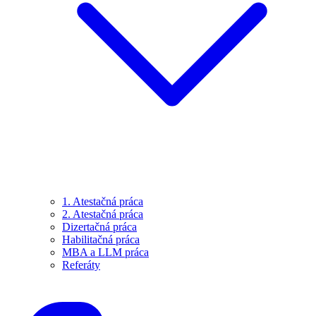
1. Atestačná práca
2. Atestačná práca
Dizertačná práca
Habilitačná práca
MBA a LLM práca
Referáty