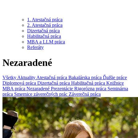
1. Atestačná práca
2. Atestačná práca
Dizertačná práca
Habilitačná práca
MBA a LLM práca
Referáty
Nezaradené
Všetky
Aktuality
Atestačná práca
Bakalárska práca
Ďalšie práce
Diplomová práca
Dizertačná práca
Habilitačná práca
Knižnice
MBA práca
Nezaradené
Prezentácie
Rigorózna práca
Seminárna
práca
Smernice záverečných prác
Záverečná práca