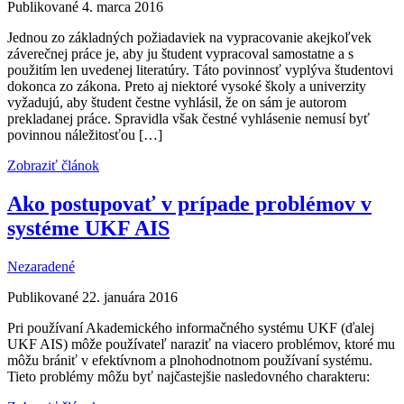
Publikované 4. marca 2016
Jednou zo základných požiadaviek na vypracovanie akejkoľvek
záverečnej práce je, aby ju študent vypracoval samostatne a s
použitím len uvedenej literatúry. Táto povinnosť vyplýva študentovi
dokonca zo zákona. Preto aj niektoré vysoké školy a univerzity
vyžadujú, aby študent čestne vyhlásil, že on sám je autorom
prekladanej práce. Spravidla však čestné vyhlásenie nemusí byť
povinnou náležitosťou […]
Zobraziť článok
Ako postupovať v prípade problémov v
systéme UKF AIS
Nezaradené
Publikované 22. januára 2016
Pri používaní Akademického informačného systému UKF (ďalej
UKF AIS) môže používateľ naraziť na viacero problémov, ktoré mu
môžu brániť v efektívnom a plnohodnotnom používaní systému.
Tieto problémy môžu byť najčastejšie nasledovného charakteru: