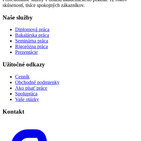
skúseností, tisíce spokojných zákazníkov.
Naše služby
Diplomová práca
Bakalárska práca
Seminárna práca
Rigorózna práca
Prezentácie
Užitočné odkazy
Cenník
Obchodné podmienky
Ako písať práce
Spolupráca
Vaše otázky
Kontakt