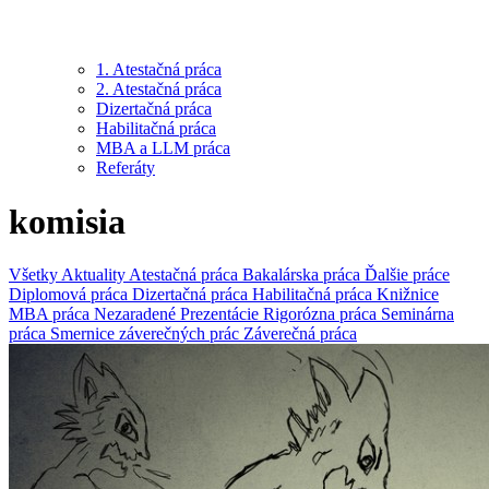
1. Atestačná práca
2. Atestačná práca
Dizertačná práca
Habilitačná práca
MBA a LLM práca
Referáty
komisia
Všetky
Aktuality
Atestačná práca
Bakalárska práca
Ďalšie práce
Diplomová práca
Dizertačná práca
Habilitačná práca
Knižnice
MBA práca
Nezaradené
Prezentácie
Rigorózna práca
Seminárna
práca
Smernice záverečných prác
Záverečná práca