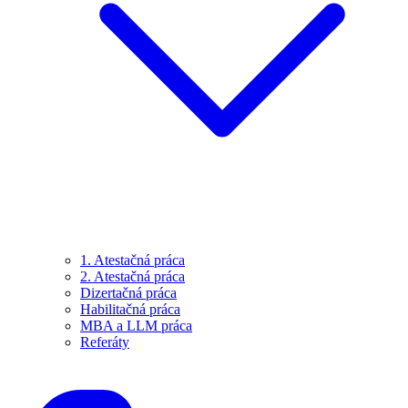
1. Atestačná práca
2. Atestačná práca
Dizertačná práca
Habilitačná práca
MBA a LLM práca
Referáty