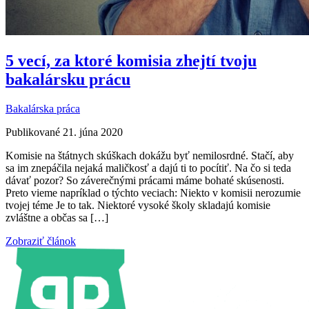
5 vecí, za ktoré komisia zhejtí tvoju
bakalársku prácu
Bakalárska práca
Publikované 21. júna 2020
Komisie na štátnych skúškach dokážu byť nemilosrdné. Stačí, aby
sa im znepáčila nejaká maličkosť a dajú ti to pocítiť. Na čo si teda
dávať pozor? So záverečnými prácami máme bohaté skúsenosti.
Preto vieme napríklad o týchto veciach: Niekto v komisii nerozumie
tvojej téme Je to tak. Niektoré vysoké školy skladajú komisie
zvláštne a občas sa […]
Zobraziť článok