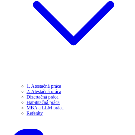
1. Atestačná práca
2. Atestačná práca
Dizertačná práca
Habilitačná práca
MBA a LLM práca
Referáty