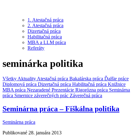
1. Atestačná práca
2. Atestačná práca
Dizertačná práca
Habilitačná práca
MBA a LLM práca
Referáty
seminárka politika
Všetky
Aktuality
Atestačná práca
Bakalárska práca
Ďalšie práce
Diplomová práca
Dizertačná práca
Habilitačná práca
Knižnice
MBA práca
Nezaradené
Prezentácie
Rigorózna práca
Seminárna
práca
Smernice záverečných prác
Záverečná práca
Seminárna práca – Fiškálna politika
Seminárna práca
Publikované 28. januára 2013