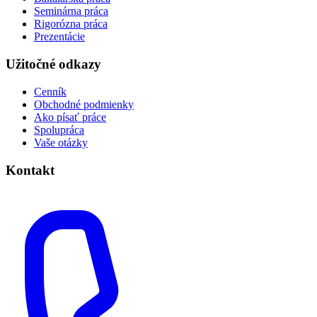
Seminárna práca
Rigorózna práca
Prezentácie
Užitočné odkazy
Cenník
Obchodné podmienky
Ako písať práce
Spolupráca
Vaše otázky
Kontakt