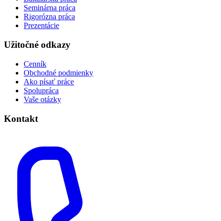
Seminárna práca
Rigorózna práca
Prezentácie
Užitočné odkazy
Cenník
Obchodné podmienky
Ako písať práce
Spolupráca
Vaše otázky
Kontakt