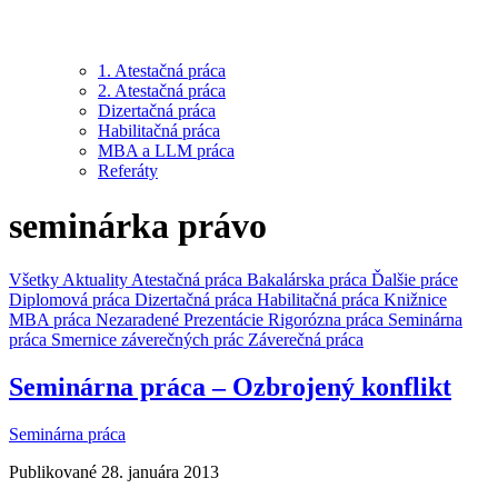
1. Atestačná práca
2. Atestačná práca
Dizertačná práca
Habilitačná práca
MBA a LLM práca
Referáty
seminárka právo
Všetky
Aktuality
Atestačná práca
Bakalárska práca
Ďalšie práce
Diplomová práca
Dizertačná práca
Habilitačná práca
Knižnice
MBA práca
Nezaradené
Prezentácie
Rigorózna práca
Seminárna
práca
Smernice záverečných prác
Záverečná práca
Seminárna práca – Ozbrojený konflikt
Seminárna práca
Publikované 28. januára 2013