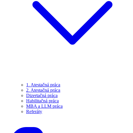
1. Atestačná práca
2. Atestačná práca
Dizertačná práca
Habilitačná práca
MBA a LLM práca
Referáty