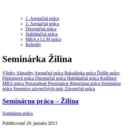
1. Atestačná práca
2. Atestačná práca
Dizertačná práca
Habilitačná práca
MBA a LLM práca
Referáty
Seminárka Žilina
Všetky
Aktuality
Atestačná práca
Bakalárska práca
Ďalšie práce
Diplomová práca
Dizertačná práca
Habilitačná práca
Knižnice
MBA práca
Nezaradené
Prezentácie
Rigorózna práca
Seminárna
práca
Smernice záverečných prác
Záverečná práca
Seminárna práca – Žilina
Seminárna práca
Publikované 29. januára 2013