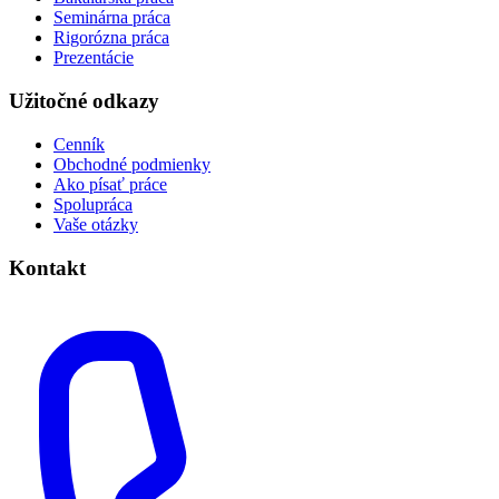
Seminárna práca
Rigorózna práca
Prezentácie
Užitočné odkazy
Cenník
Obchodné podmienky
Ako písať práce
Spolupráca
Vaše otázky
Kontakt