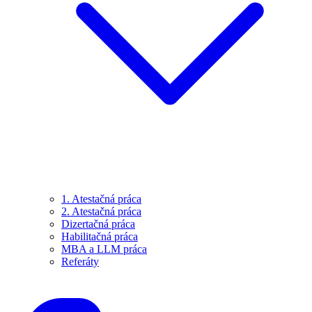
1. Atestačná práca
2. Atestačná práca
Dizertačná práca
Habilitačná práca
MBA a LLM práca
Referáty