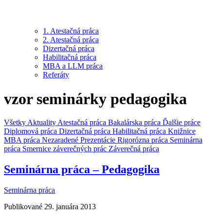
1. Atestačná práca
2. Atestačná práca
Dizertačná práca
Habilitačná práca
MBA a LLM práca
Referáty
vzor seminárky pedagogika
Všetky
Aktuality
Atestačná práca
Bakalárska práca
Ďalšie práce
Diplomová práca
Dizertačná práca
Habilitačná práca
Knižnice
MBA práca
Nezaradené
Prezentácie
Rigorózna práca
Seminárna
práca
Smernice záverečných prác
Záverečná práca
Seminárna práca – Pedagogika
Seminárna práca
Publikované 29. januára 2013