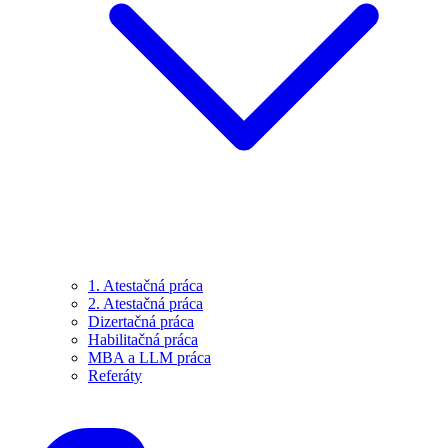
1. Atestačná práca
2. Atestačná práca
Dizertačná práca
Habilitačná práca
MBA a LLM práca
Referáty