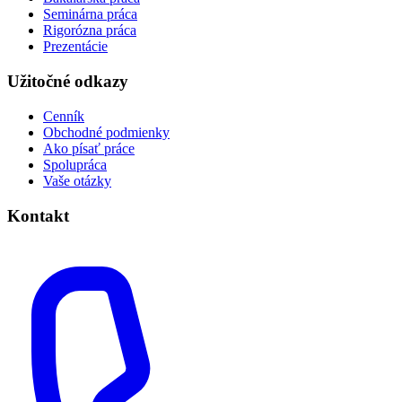
Seminárna práca
Rigorózna práca
Prezentácie
Užitočné odkazy
Cenník
Obchodné podmienky
Ako písať práce
Spolupráca
Vaše otázky
Kontakt