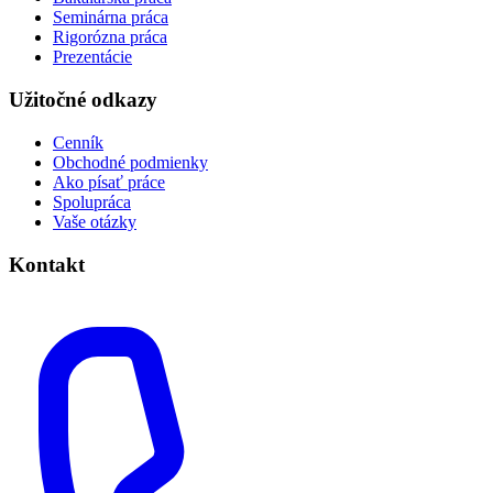
Seminárna práca
Rigorózna práca
Prezentácie
Užitočné odkazy
Cenník
Obchodné podmienky
Ako písať práce
Spolupráca
Vaše otázky
Kontakt