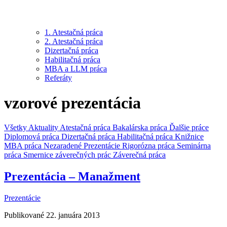
1. Atestačná práca
2. Atestačná práca
Dizertačná práca
Habilitačná práca
MBA a LLM práca
Referáty
vzorové prezentácia
Všetky
Aktuality
Atestačná práca
Bakalárska práca
Ďalšie práce
Diplomová práca
Dizertačná práca
Habilitačná práca
Knižnice
MBA práca
Nezaradené
Prezentácie
Rigorózna práca
Seminárna
práca
Smernice záverečných prác
Záverečná práca
Prezentácia – Manažment
Prezentácie
Publikované 22. januára 2013