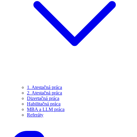
1. Atestačná práca
2. Atestačná práca
Dizertačná práca
Habilitačná práca
MBA a LLM práca
Referáty