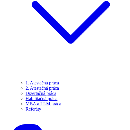
1. Atestačná práca
2. Atestačná práca
Dizertačná práca
Habilitačná práca
MBA a LLM práca
Referáty