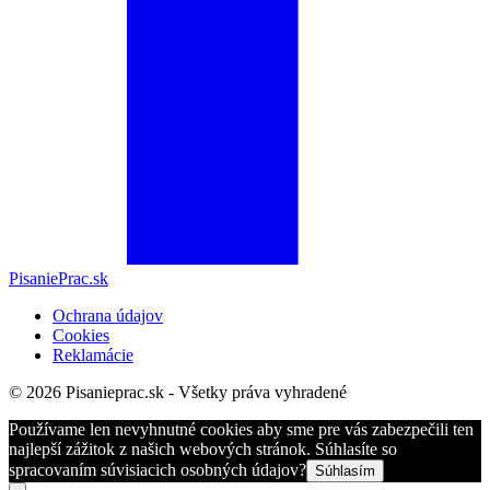
PisaniePrac.sk
Ochrana údajov
Cookies
Reklamácie
© 2026 Pisanieprac.sk - Všetky práva vyhradené
Používame len nevyhnutné cookies aby sme pre vás zabezpečili ten
najlepší zážitok z našich webových stránok. Súhlasíte so
spracovaním súvisiacich osobných údajov?
Súhlasím