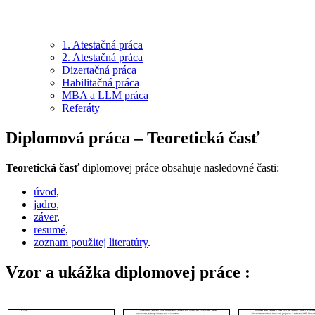
1. Atestačná práca
2. Atestačná práca
Dizertačná práca
Habilitačná práca
MBA a LLM práca
Referáty
Diplomová práca – Teoretická časť
Teoretická časť
diplomovej práce obsahuje nasledovné časti:
úvod
,
jadro
,
záver
,
resumé
,
zoznam použitej literatúry
.
Vzor a ukážka diplomovej práce :