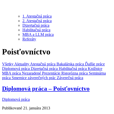
1. Atestačná práca
2. Atestačná práca
Dizertačná práca
Habilitačná práca
MBA a LLM práca
Referáty
Poisťovníctvo
Všetky
Aktuality
Atestačná práca
Bakalárska práca
Ďalšie práce
Diplomová práca
Dizertačná práca
Habilitačná práca
Knižnice
MBA práca
Nezaradené
Prezentácie
Rigorózna práca
Seminárna
práca
Smernice záverečných prác
Záverečná práca
Diplomová práca – Poisťovníctvo
Diplomová práca
Publikované 21. januára 2013