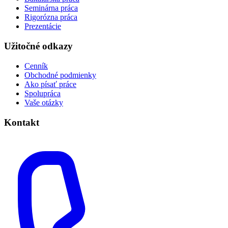
Seminárna práca
Rigorózna práca
Prezentácie
Užitočné odkazy
Cenník
Obchodné podmienky
Ako písať práce
Spolupráca
Vaše otázky
Kontakt