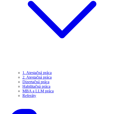
1. Atestačná práca
2. Atestačná práca
Dizertačná práca
Habilitačná práca
MBA a LLM práca
Referáty