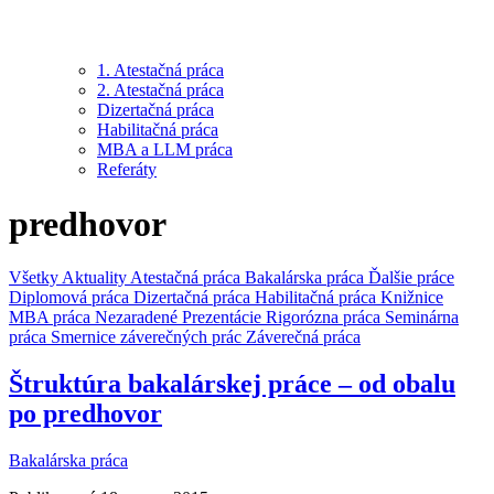
1. Atestačná práca
2. Atestačná práca
Dizertačná práca
Habilitačná práca
MBA a LLM práca
Referáty
predhovor
Všetky
Aktuality
Atestačná práca
Bakalárska práca
Ďalšie práce
Diplomová práca
Dizertačná práca
Habilitačná práca
Knižnice
MBA práca
Nezaradené
Prezentácie
Rigorózna práca
Seminárna
práca
Smernice záverečných prác
Záverečná práca
Štruktúra bakalárskej práce – od obalu
po predhovor
Bakalárska práca