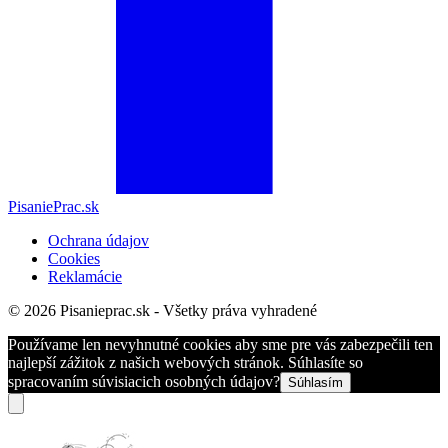
PisaniePrac.sk
Ochrana údajov
Cookies
Reklamácie
© 2026 Pisanieprac.sk - Všetky práva vyhradené
Používame len nevyhnutné cookies aby sme pre vás zabezpečili ten
najlepší zážitok z našich webových stránok. Súhlasíte so
spracovaním súvisiacich osobných údajov?
Súhlasím