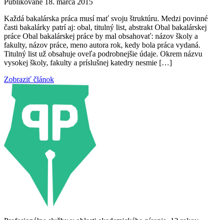
Publikované 18. marca 2015
Každá bakalárska práca musí mať svoju štruktúru. Medzi povinné
časti bakalárky patrí aj: obal, titulný list, abstrakt Obal bakalárskej
práce Obal bakalárskej práce by mal obsahovať: názov školy a
fakulty, názov práce, meno autora rok, kedy bola práca vydaná.
Titulný list už obsahuje oveľa podrobnejšie údaje. Okrem názvu
vysokej školy, fakulty a príslušnej katedry nesmie […]
Zobraziť článok