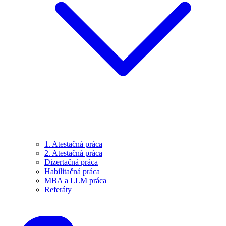
1. Atestačná práca
2. Atestačná práca
Dizertačná práca
Habilitačná práca
MBA a LLM práca
Referáty