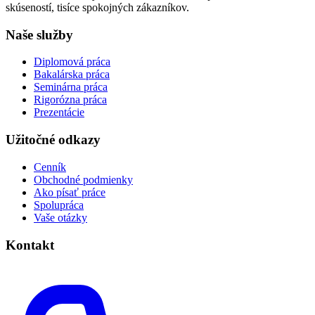
skúseností, tisíce spokojných zákazníkov.
Naše služby
Diplomová práca
Bakalárska práca
Seminárna práca
Rigorózna práca
Prezentácie
Užitočné odkazy
Cenník
Obchodné podmienky
Ako písať práce
Spolupráca
Vaše otázky
Kontakt