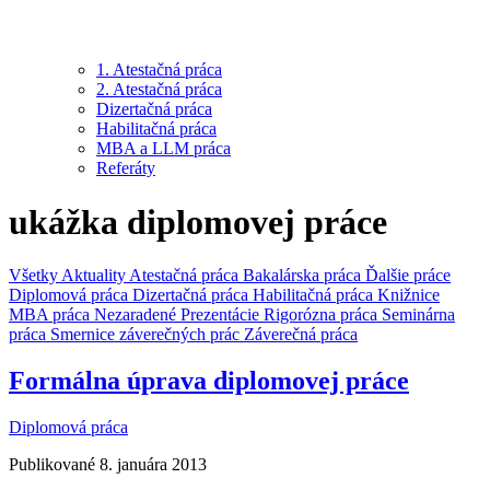
1. Atestačná práca
2. Atestačná práca
Dizertačná práca
Habilitačná práca
MBA a LLM práca
Referáty
ukážka diplomovej práce
Všetky
Aktuality
Atestačná práca
Bakalárska práca
Ďalšie práce
Diplomová práca
Dizertačná práca
Habilitačná práca
Knižnice
MBA práca
Nezaradené
Prezentácie
Rigorózna práca
Seminárna
práca
Smernice záverečných prác
Záverečná práca
Formálna úprava diplomovej práce
Diplomová práca
Publikované 8. januára 2013