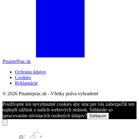
PisaniePrac.sk
Ochrana údajov
Cookies
Reklamácie
© 2026 Pisanieprac.sk - Všetky práva vyhradené
Používame len nevyhnutné cookies aby sme pre vás zabezpečili ten
najlepší zážitok z našich webových stránok. Súhlasíte so
spracovaním súvisiacich osobných údajov?
Súhlasím