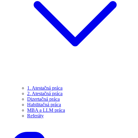
1. Atestačná práca
2. Atestačná práca
Dizertačná práca
Habilitačná práca
MBA a LLM práca
Referáty