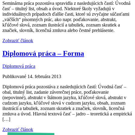
Seminárna práca pozostáva spravidla z nasledujúcich častí: Úvodná
časť – titulný list, obsah a úvod. Niektoré školy vyžadujú v
individuálnych prípadoch ďalšie časti, ktoré sú zvyčajne súčasťami
„väčších“ písomných prác, ako napr. poďakovanie, abstrakt,
kľúčové slová, zoznam ilustrácií a tabuliek, zoznam skratiek a
značiek, slovník, licenčná zmluva alebo čestné prehlásenie.
Zobraziť článok
Diplomová práca – Forma
Diplomová práca
Publikované 14. februára 2013
Diplomová práca pozostáva z nasledujúcich častí: Úvodná časť –
obal, titulný list, zadanie záverečnej práce, poďakovanie
(nepovinné), abstrakt v štátnom jazyku, kľúčové slová, abstrakt v
cudzom jazyku, kľúčové slová v cudzom jazyku, obsah, zoznam
ilustrácií a tabuliek, zoznam skratiek a značiek, slovník, licenčná
zmluva a úvod. Hlavná textová časť – jadro – teoretická a empirická
[…]
Zobraziť článok