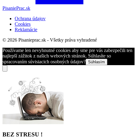
PisaniePrac.sk
Ochrana údajov
Cookies
Reklamácie
© 2026 Pisanieprac.sk - Všetky práva vyhradené
Používame len nevyhnutné cookies aby sme pre vás zabezpečili ten
najlepší zážitok z našich webových stránok. Súhlasíte so
spracovaním súvisiacich osobných údajov?
Súhlasím
BEZ STRESU !