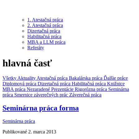
1. Atestačná práca
2. Atestačná práca
Dizertačná práca
Habilitačná práca
MBA a LLM práca
Referáty
hlavná časť
Všetky
Aktuality
Atestačná práca
Bakalárska práca
Ďalšie práce
Diplomová práca
Dizertačná práca
Habilitačná práca
Knižnice
MBA práca
Nezaradené
Prezentácie
Rigorózna práca
Seminárna
práca
Smernice záverečných prác
Záverečná práca
Seminárna práca forma
Seminárna práca
Publikované 2. marca 2013