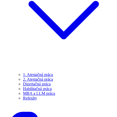
1. Atestačná práca
2. Atestačná práca
Dizertačná práca
Habilitačná práca
MBA a LLM práca
Referáty