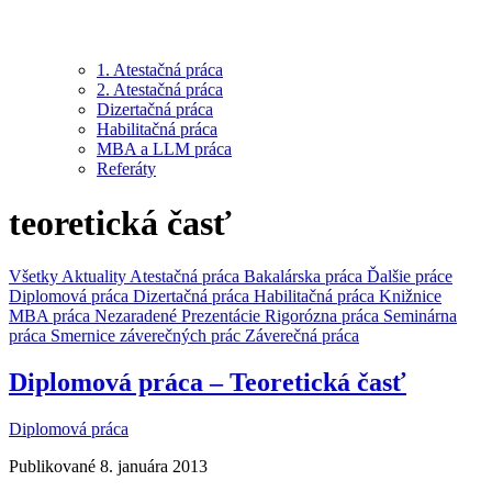
1. Atestačná práca
2. Atestačná práca
Dizertačná práca
Habilitačná práca
MBA a LLM práca
Referáty
teoretická časť
Všetky
Aktuality
Atestačná práca
Bakalárska práca
Ďalšie práce
Diplomová práca
Dizertačná práca
Habilitačná práca
Knižnice
MBA práca
Nezaradené
Prezentácie
Rigorózna práca
Seminárna
práca
Smernice záverečných prác
Záverečná práca
Diplomová práca – Teoretická časť
Diplomová práca
Publikované 8. januára 2013