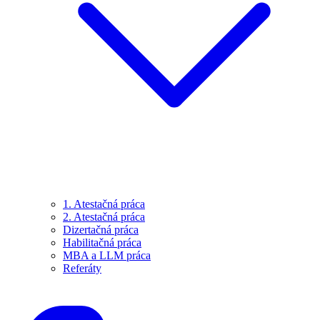
1. Atestačná práca
2. Atestačná práca
Dizertačná práca
Habilitačná práca
MBA a LLM práca
Referáty