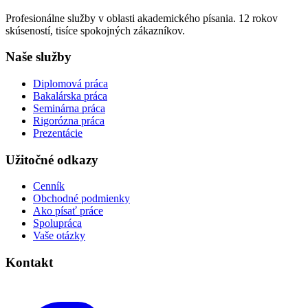
Profesionálne služby v oblasti akademického písania. 12 rokov
skúseností, tisíce spokojných zákazníkov.
Naše služby
Diplomová práca
Bakalárska práca
Seminárna práca
Rigorózna práca
Prezentácie
Užitočné odkazy
Cenník
Obchodné podmienky
Ako písať práce
Spolupráca
Vaše otázky
Kontakt