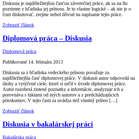
Diskusia je najdôležitejšou časťou záverečnej práce, ak sa na ňu
pozrieme z hľadiska jej prínosu. Je to vlastne logické – ak nie je o
čom diskutovať, zrejme nebol dôvod na napísanie tejto práce.
Zobraziť článok
Diplomová práca – Diskusia
Diplomová práca
Publikované 14. februára 2013
Diskusia sa z hľadiska vedeckého prínosu považuje za
najdôležitejšiu časť diplomovej práce. V diskusii autor odpovedá na
úlohy a vytýčené ciele, ktoré si určil v úvode diplomovej práce.
Autor rozoberá zistené poznatky a informácie, analyzuje ich a
porovnáva s faktami od iných autorov a z predchádzajúcich
prieskumov. V tejto časti sa uvádza tiež vlastný prínos […]
Zobraziť článok
Diskusia v bakalárskej práci
Bakalárska práca