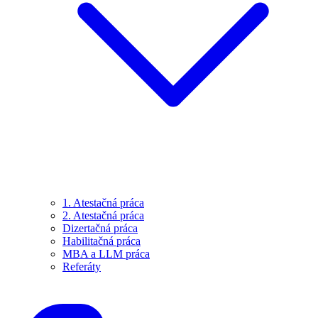
1. Atestačná práca
2. Atestačná práca
Dizertačná práca
Habilitačná práca
MBA a LLM práca
Referáty