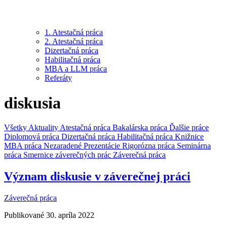
1. Atestačná práca
2. Atestačná práca
Dizertačná práca
Habilitačná práca
MBA a LLM práca
Referáty
diskusia
Všetky
Aktuality
Atestačná práca
Bakalárska práca
Ďalšie práce
Diplomová práca
Dizertačná práca
Habilitačná práca
Knižnice
MBA práca
Nezaradené
Prezentácie
Rigorózna práca
Seminárna
práca
Smernice záverečných prác
Záverečná práca
Význam diskusie v záverečnej práci
Záverečná práca
Publikované 30. apríla 2022