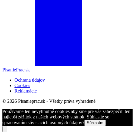
PisaniePrac.sk
Ochrana údajov
Cookies
Reklamácie
© 2026 Pisanieprac.sk - Všetky práva vyhradené
Používame len nevyhnutné cookies aby sme pre vás zabezpečili ten
najlepší zážitok z našich webových stránok. Súhlasíte so
spracovaním súvisiacich osobných údajov?
Súhlasím