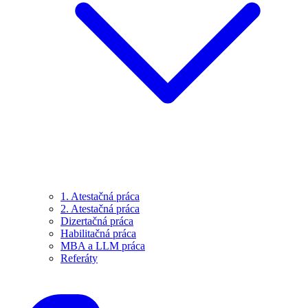
1. Atestačná práca
2. Atestačná práca
Dizertačná práca
Habilitačná práca
MBA a LLM práca
Referáty