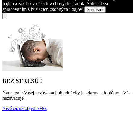
najlepší zážitok z našich webových stránok. Súhlasíte so
spracovaním súvisiacich osobných údajov?
Súhlasím
BEZ STRESU !
Nacenenie Vašej nezáväznej objednávky je zdarma a k ničomu Vás
nezaväzuje.
Nezáväzná objednávka