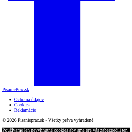
PisaniePrac.sk
Ochrana údajov
Cookies
Reklamácie
© 2026 Pisanieprac.sk - Všetky práva vyhradené
Používame len nevyhnutné cookies aby sme pre vás zabezpečili ten