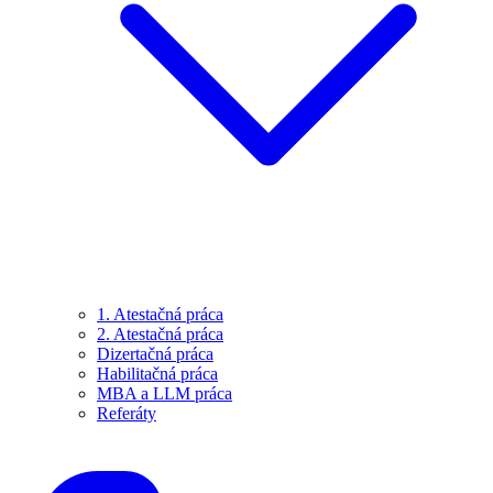
1. Atestačná práca
2. Atestačná práca
Dizertačná práca
Habilitačná práca
MBA a LLM práca
Referáty