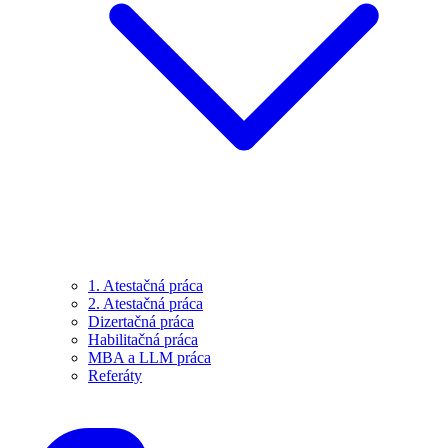
1. Atestačná práca
2. Atestačná práca
Dizertačná práca
Habilitačná práca
MBA a LLM práca
Referáty