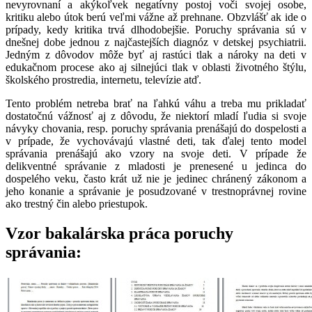
nevyrovnaní a akýkoľvek negatívny postoj voči svojej osobe,
kritiku alebo útok berú veľmi vážne až prehnane. Obzvlášť ak ide o
prípady, kedy kritika trvá dlhodobejšie. Poruchy správania sú v
dnešnej dobe jednou z najčastejších diagnóz v detskej psychiatrii.
Jedným z dôvodov môže byť aj rastúci tlak a nároky na deti v
edukačnom procese ako aj silnejúci tlak v oblasti životného štýlu,
školského prostredia, internetu, televízie atď.
Tento problém netreba brať na ľahkú váhu a treba mu prikladať
dostatočnú vážnosť aj z dôvodu, že niektorí mladí ľudia si svoje
návyky chovania, resp. poruchy správania prenášajú do dospelosti a
v prípade, že vychovávajú vlastné deti, tak ďalej tento model
správania prenášajú ako vzory na svoje deti. V prípade že
delikventné správanie z mladosti je prenesené u jedinca do
dospelého veku, často krát už nie je jedinec chránený zákonom a
jeho konanie a správanie je posudzované v trestnoprávnej rovine
ako trestný čin alebo priestupok.
Vzor bakalárska práca poruchy
správania: