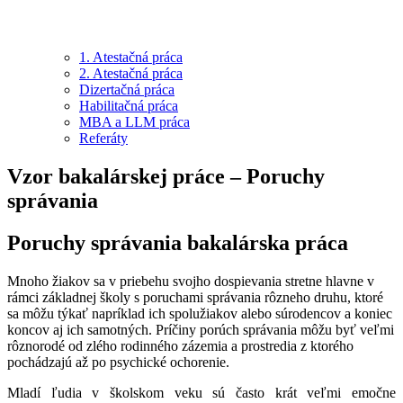
1. Atestačná práca
2. Atestačná práca
Dizertačná práca
Habilitačná práca
MBA a LLM práca
Referáty
Vzor bakalárskej práce – Poruchy
správania
Poruchy správania bakalárska práca
Mnoho žiakov sa v priebehu svojho dospievania stretne hlavne v
rámci základnej školy s poruchami správania rôzneho druhu, ktoré
sa môžu týkať napríklad ich spolužiakov alebo súrodencov a koniec
koncov aj ich samotných. Príčiny porúch správania môžu byť veľmi
rôznorodé od zlého rodinného zázemia a prostredia z ktorého
pochádzajú až po psychické ochorenie.
Mladí ľudia v školskom veku sú často krát veľmi emočne