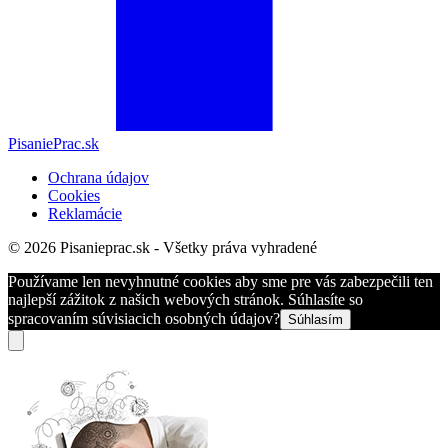
PisaniePrac.sk
Ochrana údajov
Cookies
Reklamácie
© 2026 Pisanieprac.sk - Všetky práva vyhradené
Používame len nevyhnutné cookies aby sme pre vás zabezpečili ten
najlepší zážitok z našich webových stránok. Súhlasíte so
spracovaním súvisiacich osobných údajov?
Súhlasím