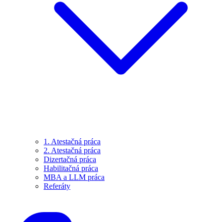
1. Atestačná práca
2. Atestačná práca
Dizertačná práca
Habilitačná práca
MBA a LLM práca
Referáty