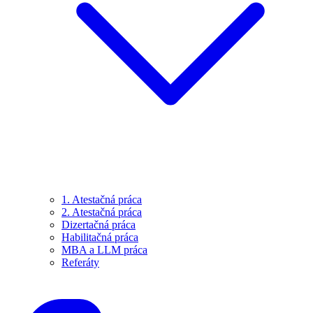
1. Atestačná práca
2. Atestačná práca
Dizertačná práca
Habilitačná práca
MBA a LLM práca
Referáty