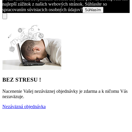
najlepší zážitok z našich webových stránok. Súhlasíte so
spracovaním súvisiacich osobných údajov?
Súhlasím
BEZ STRESU !
Nacenenie Vašej nezáväznej objednávky je zdarma a k ničomu Vás
nezaväzuje.
Nezáväzná objednávka