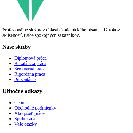
Profesionálne služby v oblasti akademického písania. 12 rokov
skúseností, tisíce spokojných zákazníkov.
Naše služby
Diplomová práca
Bakalárska práca
Seminárna práca
Rigorózna práca
Prezentácie
Užitočné odkazy
Cenník
Obchodné podmienky
Ako písať práce
Spolupráca
Vaše otázky