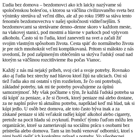
Ľudia bez domova
– bezdomovci ako ich l
aicky nazývame sú
spoločenskou
boles
ťou, s ktorou sa väčšina civiliz
ovaného sveta bez
výnimky stretá
va už veľmi dlho, ale
až po roku 1989 sa stáva tento
fenomén bezdomovectva v
našej spoločnosti viditeľne
jším. S
bezdomovcami sa stretávame denno–denne skoro v každom meste,
na vlakovej stanici, pod mostmi a hlavne v parkoch pod vply
vom
alkoholu. Často sú to ľudia, ktorí zanevreli
na svet a
začali žiť
svojim vlastným spôsobom života. Cesta späť do normá
lneho života
je
pre nich mnohokrát veľmi komplikovaná.
Pritom si málokto z nás
uvedomí, že pod
zašpineným oblečením sa skrýva ľudský osud nad
ktorým sa väčšinou ro
zcitlivieme iba
počas Vianoc.
Každý z nás má nejaký príbeh, svoj
ciel
a
svoje potreby. Rovnako
ako aj ľ
udia bez strechy nad hlavou ktorí žijú na uli
ciach. Oni sú
tiež ľudia ako mi ostatní
s tým rozdielom,
že čo oni potrebujú,
základné potreby, tak mi tie potreby považujeme za úplnú
samozrej
mosť. My však počítame s tým, že každá ľudská potreba sa
dá kúpiť za peni
aze, a
že si človek, ktorý peniaze má al
ebo dostane,
za ne naplní práve tú aktuálnu potrebu, na
príklad keď má hlad, tak si
kúpi jedlo. U osôb bez domova
, ale
toto často býva inak a za
získané peniaze si idú
veľakrát radšej kúpiť alkohol alebo cigarety,
pretože na pocit hladu
sú zvyk
nutí. Pomôcť týmto ľuďom
môžu len
organizácie, ktoré sa zameriavajú na sociálnu prácu s osobami bez
prístrešia alebo domova. Tam sa im
budú venovať odborníci, ktorí s
nimi
budú rieši
ť ich konkrétny prípad a potreby. Vo všeobecnej