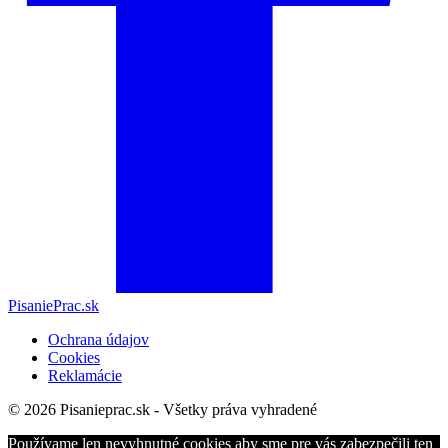
PisaniePrac.sk
Ochrana údajov
Cookies
Reklamácie
© 2026 Pisanieprac.sk - Všetky práva vyhradené
Používame len nevyhnutné cookies aby sme pre vás zabezpečili ten