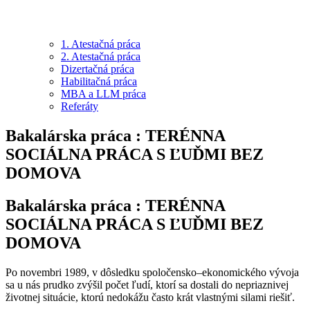
1. Atestačná práca
2. Atestačná práca
Dizertačná práca
Habilitačná práca
MBA a LLM práca
Referáty
Bakalárska práca : TERÉNNA
SOCIÁLNA PRÁCA S ĽUĎMI BEZ
DOMOVA
Bakalárska práca : TERÉNNA
SOCIÁLNA PRÁCA S ĽUĎMI BEZ
DOMOVA
Po novembri 1989, v
dôsledku spoločensko
–ekonomického vývoja
sa u nás prudko
zvýšil počet ľudí, ktorí sa dostali do nepriaznivej
životnej situácie, ktorú nedokážu často
k
rát vlastnými silami riešiť.