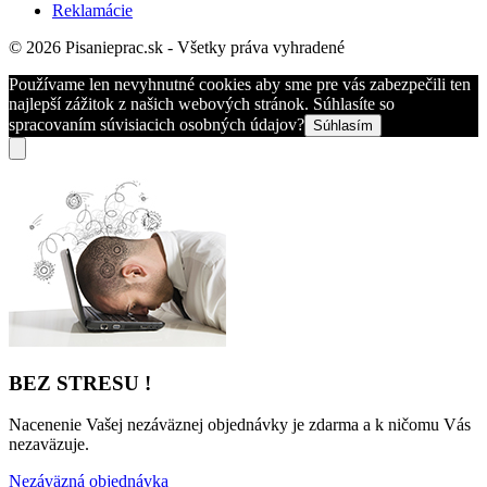
Reklamácie
© 2026 Pisanieprac.sk - Všetky práva vyhradené
Používame len nevyhnutné cookies aby sme pre vás zabezpečili ten
najlepší zážitok z našich webových stránok. Súhlasíte so
spracovaním súvisiacich osobných údajov?
Súhlasím
BEZ STRESU !
Nacenenie Vašej nezáväznej objednávky je zdarma a k ničomu Vás
nezaväzuje.
Nezáväzná objednávka