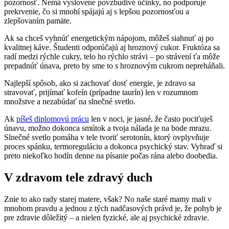
pozornosť. Nemá vyslovene povzbudivé účinky, no podporuje
prekrvenie, čo si mnohí spájajú aj s lepšou pozornosťou a
zlepšovaním pamäte.
Ak sa chceš vyhnúť energetickým nápojom, môžeš siahnuť aj po
kvalitnej káve. Študenti odporúčajú aj hroznový cukor. Fruktóza sa
radí medzi rýchle cukry, telo ho rýchlo strávi – po strávení ťa môže
prepadnúť únava, preto by sme to s hroznovým cukrom nepreháňali.
Najlepší spôsob, ako si zachovať dosť energie, je zdravo sa
stravovať, prijímať kofeín (prípadne taurín) len v rozumnom
množstve a nezabúdať na slnečné svetlo.
Ak
píšeš diplomovú prácu
len v noci, je jasné, že často pociťuješ
únavu, možno dokonca smútok a tvoja nálada je na bode mrazu.
Slnečné svetlo pomáha v tele tvoriť serotonín, ktorý ovplyvňuje
proces spánku, termoreguláciu a dokonca psychický stav. Vyhraď si
preto niekoľko hodín denne na písanie počas rána alebo doobedia.
V zdravom tele zdravý duch
Znie to ako rady starej matere, však? No naše staré mamy mali v
mnohom pravdu a jednou z tých nadčasových právd je, že pohyb je
pre zdravie dôležitý – a nielen fyzické, ale aj psychické zdravie.