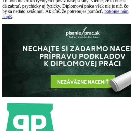
To bolo niekoľko rýchlych tipov z našej strany. Vieme, že to občas
dá zabrať, psychicky aj fyzicky. Diplomová práca však nie je nič, čo
by sa nedalo zvládnuť. Ak cítiš, že potrebuješ pomôcť,
pokojne nám
napíš
.