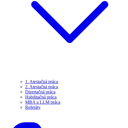
1. Atestačná práca
2. Atestačná práca
Dizertačná práca
Habilitačná práca
MBA a LLM práca
Referáty