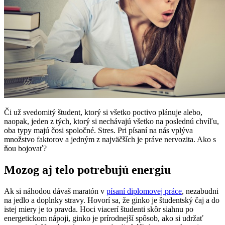
Či už svedomitý študent, ktorý si všetko poctivo plánuje alebo,
naopak, jeden z tých, ktorý si nechávajú všetko na poslednú chvíľu,
oba typy majú čosi spoločné. Stres. Pri písaní na nás vplýva
množstvo faktorov a jedným z najväčších je práve nervozita. Ako s
ňou bojovať?
Mozog aj telo potrebujú energiu
Ak si náhodou dávaš maratón v
písaní diplomovej práce
, nezabudni
na jedlo a doplnky stravy. Hovorí sa, že ginko je študentský čaj a do
istej miery je to pravda. Hoci viacerí študenti skôr siahnu po
energetickom nápoji, ginko je prírodnejší spôsob, ako si udržať