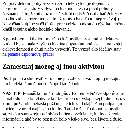
Pri pravidelnom pohybe sa v našom tele vylučuje dopamín,
neuroprenášač, ktorý vplýva na hladinu stresu a pocit pohody.
Neznamená to, že odteraz musíš 3-krát do týždňa zdvíhať železo v
posilňovni (samozrejme, ak to už robíš a baví ťa to, neprestávaj!).
Na začiatok úplne stačí dlhšia prechádzka párkrát do týždňa, možno
kratší jogging alebo hodinka plávania.
S pohybovou aktivitou prídeš na iné myšlienky a podľa niektorých
tvrdení by sa mala zvýšená hladina dopamínu podpísať aj na tvojej
cieľavedomosti a chuti niečo vytvoriť. To vyzerá ako ideálny stav
na
písanie diplomovej práce
!
Zamestnaj mozog aj inou aktivitou
Písať prácu a študovať zdroje nie je vždy zábava. Dopraj mozgu aj
inú intelektuálnu činnosť. Napríklad čítanie.
NÁŠ TIP
: Poznáš knihu 451 stupňov Fahrenheita? Neodporúčame
ju náhodou. Je to relatívne krátky príbeh o dystopickej budúcnosti, v
ktorej požiarnici nehasia požiare, ale ich zakladajú. A nepodpaľujú
hocičo – zameriavajú sa na knihy. Táto knižka ťa donúti zamyslieť
sa, za akú samozrejmosť občas berieme vzdelanie, knihy a šírenie
informácií a aké by to bez nich bolo všetko sivé, bez života a duše.