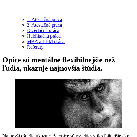
1. Atestačná práca
2. Atestačná práca
Dizertačná práca
Habilitačná práca
MBA a LLM práca
Referáty
Opice sú mentálne flexibilnejšie než
ľudia, ukazuje najnovšia štúdia.
Najnovšia štúdia ukazuje, že opice sú psychicky flexibilnejšie ako