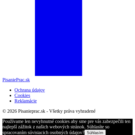
PisaniePrac.sk
Ochrana údajov
Cookies
Reklamácie
© 2026 Pisanieprac.sk - Všetky práva vyhradené
Používame len nevyhnutné cookies aby sme pre vás zabezpečili ten
najlepší zážitok z našich webových stránok. Súhlasíte so
spracovaním súvisiacich osobných údajov?
Súhlasím