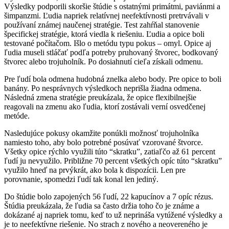
Výsledky podporili skoršie štúdie s ostatnými primátmi, paviánmi a
šimpanzmi. Ľudia napriek relatívnej neefektívnosti pretrvávali v
používaní známej naučenej stratégie. Test zahŕňal stanovenie
špecifickej stratégie, ktorá viedla k riešeniu. Ľudia a opice boli
testované počítačom. Išlo o metódu typu pokus – omyl. Opice aj
ľudia museli stláčať podľa potreby pruhovaný štvorec, bodkovaný
štvorec alebo trojuholník. Po dosiahnutí cieľa získali odmenu.
Pre ľudí bola odmena hudobná znelka alebo body. Pre opice to boli
banány. Po nesprávnych výsledkoch neprišla žiadna odmena.
Následná zmena stratégie preukázala, že opice flexibilnejšie
reagovali na zmenu ako ľudia, ktorí zostávali verní osvedčenej
metóde.
Nasledujúce pokusy okamžite ponúkli možnosť trojuholníka
namiesto toho, aby bolo potrebné posúvať vzorované štvorce.
Všetky opice rýchlo využili túto “skratku”, zatiaľčo až 61 percent
ľudí ju nevyužilo. Približne 70 percent všetkých opíc túto “skratku”
využilo hneď na prvýkrát, ako bola k dispozícii. Len pre
porovnanie, spomedzi ľudí tak konal len jediný.
Do štúdie bolo zapojených 56 ľudí, 22 kapucínov a 7 opíc rézus.
Štúdia preukázala, že ľudia sa často držia toho čo je známe a
dokázané aj napriek tomu, keď to už neprináša vytúžené výsledky a
je to neefektívne riešenie. No strach z nového a neovereného je