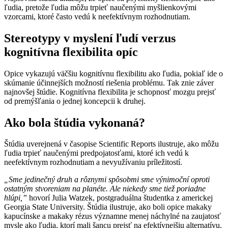
ľudia, pretože ľudia môžu trpieť naučenými myšlienkovými
vzorcami, ktoré často vedú k neefektívnym rozhodnutiam.
Stereotypy v myslení ľudí verzus
kognitívna flexibilita opíc
Opice vykazujú väčšiu kognitívnu flexibilitu ako ľudia, pokiaľ ide o
skúmanie účinnejších možností riešenia problému. Tak znie záver
najnovšej štúdie. Kognitívna flexibilita je schopnosť mozgu prejsť
od premýšľania o jednej koncepcii k druhej.
Ako bola štúdia vykonaná?
Štúdia uverejnená v časopise Scientific Reports ilustruje, ako môžu
ľudia trpieť naučenými predpojatosťami, ktoré ich vedú k
neefektívnym rozhodnutiam a nevyužívaniu príležitostí.
„Sme jedinečný druh a rôznymi spôsobmi sme výnimoční oproti
ostatným stvoreniam na planéte. Ale niekedy sme tiež poriadne
hlúpi,”
hovorí Julia Watzek, postgraduálna študentka z americkej
Georgia State University. Štúdia ilustruje, ako boli opice makaky
kapucínske a makaky rézus významne menej náchylné na zaujatosť
mysle ako ľudia, ktorí mali šancu prejsť na efektívnejšiu alternatívu.