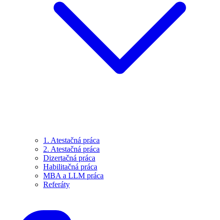
1. Atestačná práca
2. Atestačná práca
Dizertačná práca
Habilitačná práca
MBA a LLM práca
Referáty