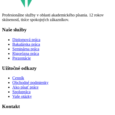
Profesionálne služby v oblasti akademického písania. 12 rokov
skúseností, tisíce spokojných zákazníkov.
Naše služby
Diplomová práca
Bakalárska práca
Seminárna práca
Rigorózna práca
Prezentácie
Užitočné odkazy
Cenník
Obchodné podmienky
Ako písať práce
Spolupráca
Vaše otázky
Kontakt