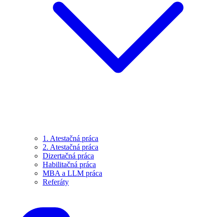
1. Atestačná práca
2. Atestačná práca
Dizertačná práca
Habilitačná práca
MBA a LLM práca
Referáty