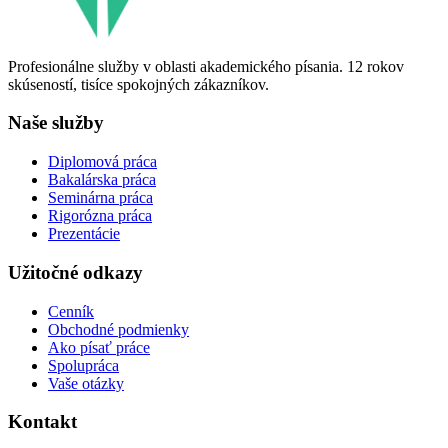
Profesionálne služby v oblasti akademického písania. 12 rokov
skúseností, tisíce spokojných zákazníkov.
Naše služby
Diplomová práca
Bakalárska práca
Seminárna práca
Rigorózna práca
Prezentácie
Užitočné odkazy
Cenník
Obchodné podmienky
Ako písať práce
Spolupráca
Vaše otázky
Kontakt