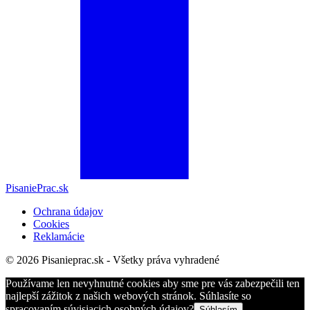
PisaniePrac.sk
Ochrana údajov
Cookies
Reklamácie
© 2026 Pisanieprac.sk - Všetky práva vyhradené
Používame len nevyhnutné cookies aby sme pre vás zabezpečili ten
najlepší zážitok z našich webových stránok. Súhlasíte so
spracovaním súvisiacich osobných údajov?
Súhlasím