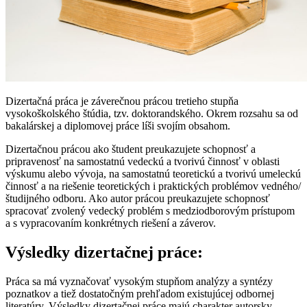
Dizertačná práca je záverečnou prácou tretieho stupňa
vysokoškolského štúdia, tzv. doktorandského. Okrem rozsahu sa od
bakalárskej a diplomovej práce líši svojím obsahom.
Dizertačnou prácou ako študent preukazujete schopnosť a
pripravenosť na samostatnú vedeckú a tvorivú činnosť v oblasti
výskumu alebo vývoja, na samostatnú teoretickú a tvorivú umeleckú
činnosť a na riešenie teoretických i praktických problémov vedného/
študijného odboru. Ako autor prácou preukazujete schopnosť
spracovať zvolený vedecký problém s medziodborovým prístupom
a s vypracovaním konkrétnych riešení a záverov.
Výsledky dizertačnej práce:
Práca sa má vyznačovať vysokým stupňom analýzy a syntézy
poznatkov a tiež dostatočným prehľadom existujúcej odbornej
literatúry. Výsledky dizertačnej práce majú charakter autorsky