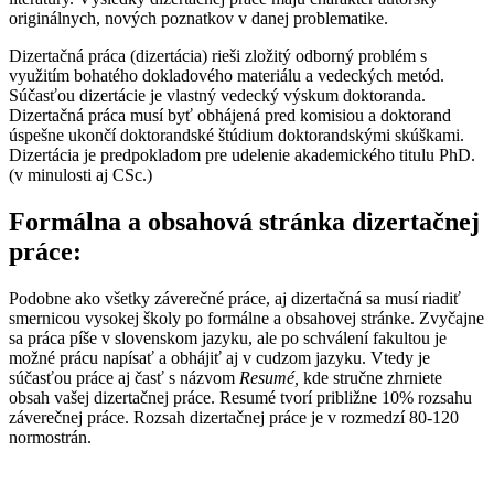
originálnych, nových poznatkov v danej problematike.
Dizertačná práca (dizertácia) rieši zložitý odborný problém s
využitím bohatého dokladového materiálu a vedeckých metód.
Súčasťou dizertácie je vlastný vedecký výskum doktoranda.
Dizertačná práca musí byť obhájená pred komisiou a doktorand
úspešne ukončí doktorandské štúdium doktorandskými skúškami.
Dizertácia je predpokladom pre udelenie akademického titulu PhD.
(v minulosti aj CSc.)
Formálna a obsahová stránka dizertačnej
práce:
Podobne ako všetky záverečné práce, aj dizertačná sa musí riadiť
smernicou vysokej školy po formálne a obsahovej stránke. Zvyčajne
sa práca píše v slovenskom jazyku, ale po schválení fakultou je
možné prácu napísať a obhájiť aj v cudzom jazyku. Vtedy je
súčasťou práce aj časť s názvom
Resumé,
kde stručne zhrniete
obsah vašej dizertačnej práce. Resumé tvorí približne 10% rozsahu
záverečnej práce. Rozsah dizertačnej práce je v rozmedzí 80-120
normostrán.