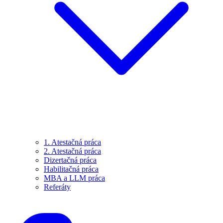
1. Atestačná práca
2. Atestačná práca
Dizertačná práca
Habilitačná práca
MBA a LLM práca
Referáty