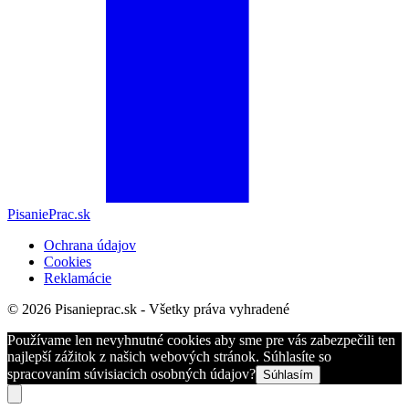
PisaniePrac.sk
Ochrana údajov
Cookies
Reklamácie
© 2026 Pisanieprac.sk - Všetky práva vyhradené
Používame len nevyhnutné cookies aby sme pre vás zabezpečili ten
najlepší zážitok z našich webových stránok. Súhlasíte so
spracovaním súvisiacich osobných údajov?
Súhlasím