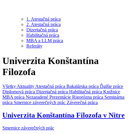
1. Atestačná práca
2. Atestačná práca
Dizertačná práca
Habilitačná práca
MBA a LLM práca
Referáty
Univerzita Konštantína
Filozofa
Všetky
Aktuality
Atestačná práca
Bakalárska práca
Ďalšie práce
Diplomová práca
Dizertačná práca
Habilitačná práca
Knižnice
MBA práca
Nezaradené
Prezentácie
Rigorózna práca
Seminárna
práca
Smernice záverečných prác
Záverečná práca
Univerzita Konštantína Filozofa v Nitre
Smernice záverečných prác