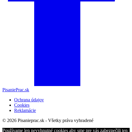
PisaniePrac.sk
Ochrana údajov
Cookies
Reklamácie
© 2026 Pisanieprac.sk - Všetky práva vyhradené
Používame len nevyhnutné cookies aby sme pre vás zabezpečili ten