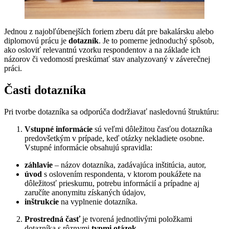
Jednou z najobľúbenejších foriem zberu dát pre bakalársku alebo
diplomovú prácu je
dotazník
. Je to pomerne jednoduchý spôsob,
ako osloviť relevantnú vzorku respondentov a na základe ich
názorov či vedomostí preskúmať stav analyzovaný v záverečnej
práci.
Časti dotazníka
Pri tvorbe dotazníka sa odporúča dodržiavať nasledovnú štruktúru:
Vstupné informácie
sú veľmi dôležitou časťou dotazníka
predovšetkým v prípade, keď otázky nekladiete osobne.
Vstupné informácie obsahujú spravidla:
záhlavie
– názov dotazníka, zadávajúca inštitúcia, autor,
úvod
s oslovením respondenta, v ktorom poukážete na
dôležitosť prieskumu, potrebu informácií a prípadne aj
zaručíte anonymitu získaných údajov,
inštrukcie
na vyplnenie dotazníka.
Prostredná časť
je tvorená jednotlivými položkami
dotazníka s rôznymi
typmi otázok
.