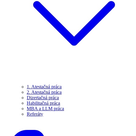
1. Atestačná práca
2. Atestačná práca
Dizertačná práca
Habilitačná práca
MBA a LLM práca
Referáty