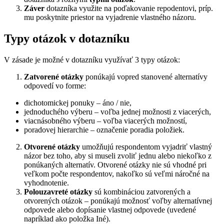
Záver
dotazníka využite na poďakovanie repodentovi, príp.
mu poskytnite priestor na vyjadrenie vlastného názoru.
Typy otázok v dotazníku
V zásade je možné v dotazníku využívať 3 typy otázok:
Zatvorené otázky
ponúkajú vopred stanovené alternatívy
odpovedí vo forme:
dichotomickej ponuky – áno / nie,
jednoduchého výberu – voľba jednej možnosti z viacerých,
viacnásobného výberu – voľba viacerých možností,
poradovej hierarchie – označenie poradia položiek.
Otvorené otázky
umožňujú respondentom vyjadriť vlastný
názor bez toho, aby si museli zvoliť jednu alebo niekoľko z
ponúkaných alternatív. Otvorené otázky nie sú vhodné pri
veľkom počte respondentov, nakoľko sú veľmi náročné na
vyhodnotenie.
Polouzavreté otázky
sú kombináciou zatvorených a
otvorených otázok – ponúkajú možnosť voľby alternatívnej
odpovede alebo dopísanie vlastnej odpovede (uvedené
napríklad ako položka Iné).