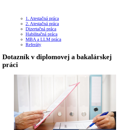
1. Atestačná práca
2. Atestačná práca
Dizertačná práca
Habilitačná práca
MBA a LLM práca
Referáty
Dotazník v diplomovej a bakalárskej
práci