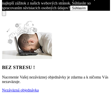
najlepší zážitok z našich webových stránok. Súhlasíte so
spracovaním súvisiacich osobných údajov?
Súhlasím
BEZ STRESU !
Nacenenie Vašej nezáväznej objednávky je zdarma a k ničomu Vás
nezaväzuje.
Nezáväzná objednávka