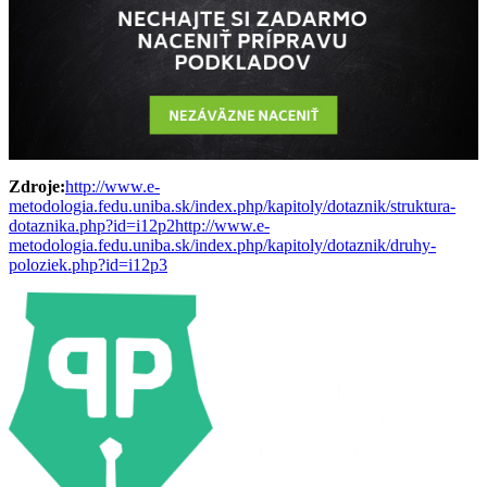
Zdroje:
http://www.e-
metodologia.fedu.uniba.sk/index.php/kapitoly/dotaznik/struktura-
dotaznika.php?id=i12p2
http://www.e-
metodologia.fedu.uniba.sk/index.php/kapitoly/dotaznik/druhy-
poloziek.php?id=i12p3