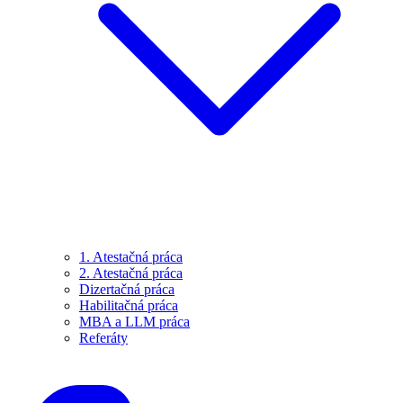
1. Atestačná práca
2. Atestačná práca
Dizertačná práca
Habilitačná práca
MBA a LLM práca
Referáty