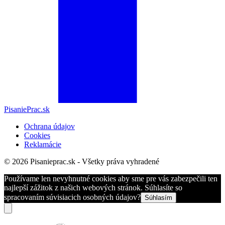
PisaniePrac.sk
Ochrana údajov
Cookies
Reklamácie
© 2026 Pisanieprac.sk - Všetky práva vyhradené
Používame len nevyhnutné cookies aby sme pre vás zabezpečili ten
najlepší zážitok z našich webových stránok. Súhlasíte so
spracovaním súvisiacich osobných údajov?
Súhlasím