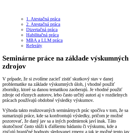
1. Atestačná práca
2. Atestačná práca
Dizertačná práca
Habilitačná práca
MBA a LLM práca
Referáty
Seminárne práce na základe výskumných
zdrojov
V prípade, že si zvolíme zacieľ zistiť skutkový stav v danej
problematike na základe výskumných úloh, j vhodné použiť
zborníky, ktoré sa danou tematikou zaoberajú. Je vhodné použiť
zdroje od rôznych autorov, lebo často určitý autori aj v rozdielnych
prácach používajú obdobné výsledky výskumov.
Výhoda takto realizovaných seminárnych prác spočíva v tom, že sa
sumarizujú práce, kde sa konfrontujú výsledky, pričom je možné
pozorovať, že daný jav sa a iných podmienok javí inak. Táto
skutočnosť často slúži k ďalšiemu bádaniu či výskumu, kde a
zisťujú hraničné hodnoty sledovanej zmeny a tak je možné tento jav