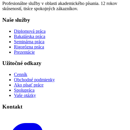
Profesionálne služby v oblasti akademického písania. 12 rokov
skúseností, tisíce spokojných zákazníkov.
Naše služby
Diplomová práca
Bakalárska práca
Seminárna práca
Rigorózna práca
Prezentácie
Užitočné odkazy
Cenník
Obchodné podmienky
Ako písať práce
Spolupráca
Vaše otázky
Kontakt