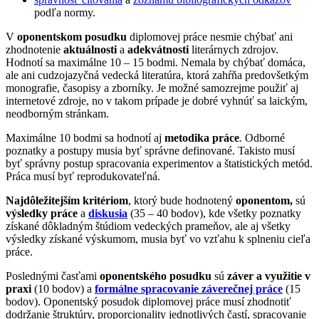
podľa normy.
V
oponentskom posudku
diplomovej práce nesmie chýbať ani
zhodnotenie
aktuálnosti
a
adekvátnosti
literárnych zdrojov.
Hodnotí sa maximálne 10 – 15 bodmi. Nemala by chýbať domáca,
ale ani cudzojazyčná vedecká literatúra, ktorá zahŕňa predovšetkým
monografie, časopisy a zborníky. Je možné samozrejme použiť aj
internetové zdroje, no v takom prípade je dobré vyhnúť sa laickým,
neodborným stránkam.
Maximálne 10 bodmi sa hodnotí aj
metodika práce
.
Odborné
poznatky a postupy musia byť správne definované. Takisto musí
byť správny postup spracovania experimentov a štatistických metód.
Práca musí byť reprodukovateľná.
Najdôležitejším kritériom
, ktorý bude hodnotený
oponentom,
sú
výsledky práce
a
diskusia
(35 – 40 bodov), kde všetky poznatky
získané dôkladným štúdiom vedeckých prameňov, ale aj všetky
výsledky získané výskumom, musia byť vo vzťahu k splneniu cieľa
práce.
Poslednými časťami
oponentského posudku
sú
záver a využitie v
praxi
(10 bodov) a
formálne spracovanie záverečnej práce
(15
bodov). Oponentský posudok diplomovej práce musí zhodnotiť
dodržanie štruktúry, proporcionality jednotlivých častí, spracovanie