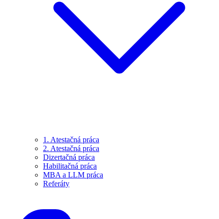
1. Atestačná práca
2. Atestačná práca
Dizertačná práca
Habilitačná práca
MBA a LLM práca
Referáty