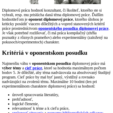
Diplomovú prácu hodnotí konzultant, či školiteľ, ktorého ste si
vybrali, resp. mu prislúcha daná téma diplomovej práce. Ďalším
hodnotiteľom je
oponent diplomovej práce
, ktorého úlohou je
kriticky posúdiť viacero dôležitých a vopred stanovených kritérií
práce prostredníctvom
oponentského posudku diplomovej práce
.
Je však potrebné rozlišovať, či má práca kompilačný (zhŕňa
poznatky z rôznych prameňov) alebo experimentálny (založený na
pokusoch/experimentoch) charakter.
Kritériá v oponentskom posudku
Najmenšiu váhu v
oponentskom posudku
diplomovej práce má
výber témy
a
cieľ práce
, ktoré sa hodnotia maximálnym počtom
bodov 5. Je dôležité, aby téma nadväzovala na absolvovaný študijný
program. Cieľ práce by mal byť jasný, výstižný a rovnako
nadväzujúci na zvolenú tému. Maximálne 10 bodmi (len pri
experimentálnom charaktere diplomovej práce) sa hodnotí:
úroveň spracovania literatúry,
prehľadnosť,
logické členenie,
relevantnosť k téme a k cieľu práce,
správnosť citovania
a
zoznamu bibliografických odkazov