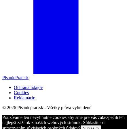
PisaniePrac.sk
Ochrana údajov
Cookies
Reklamácie
© 2026 Pisanieprac.sk - Všetky práva vyhradené
Používame len nevyhnutné cookies aby sme pre vás zabezpečili ten
najlepší zážitok z našich webových stránok. Súhlasíte so
spracovaním súvisiacich osobných údajov?
Súhlasím